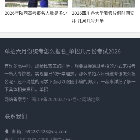
2026年陕西高考报名人数是多少
2026四川各大学暑假放假时间安
排 几月几号开学
单招六月份统考怎么报名_单招几月份考试2026
有许多高中时，成绩比较差的同学，想要直接通过单招的方式来报考
一所大专院校，实现自己的升学理想。那么单招六月份统考该怎么报
名呢？还不清楚的同学下面可以跟随小编的脚步，一起来详细了解一
下具体相关资料。单招
网站备案号：
蜀ICP备2020032767号-2
网站地图
联系我们
邮箱：694281428@qq.com
电话：158-2838-4098（微信同号）