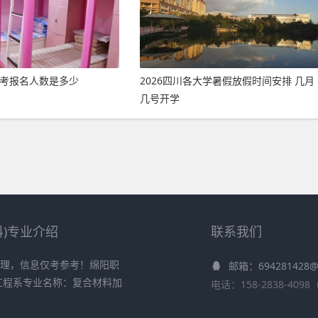
高考报名人数是多少
2026四川各大学暑假放假时间安排 几月
几号开学
科)专业介绍
联系我们
整理，信息仅考参考！绵阳职
邮箱：694281428@
工程系专业名称：复合材料加
电话：158-2838-40